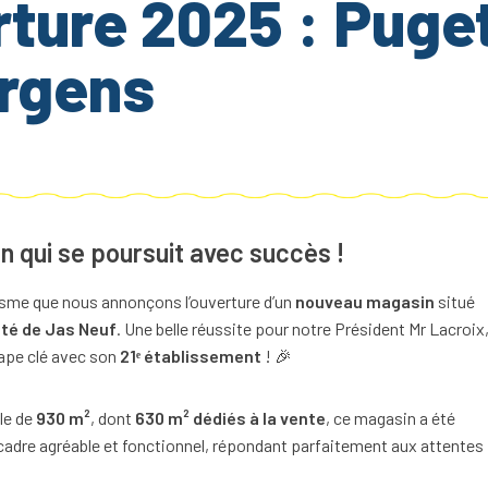
ture 2025 : Puge
Argens
 qui se poursuit avec succès !
sme que nous annonçons l’ouverture d’un
nouveau magasin
situé
ité de Jas Neuf
. Une belle réussite pour notre Président Mr Lacroix
tape clé avec son
21ᵉ établissement
! 🎉
le de
930 m²
, dont
630 m² dédiés à la vente
, ce magasin a été
 cadre agréable et fonctionnel, répondant parfaitement aux attentes