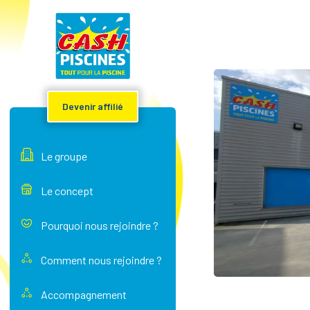
Devenir affilié
Le groupe
Le concept
Pourquoi nous rejoindre ?
Comment nous rejoindre ?
Accompagnement